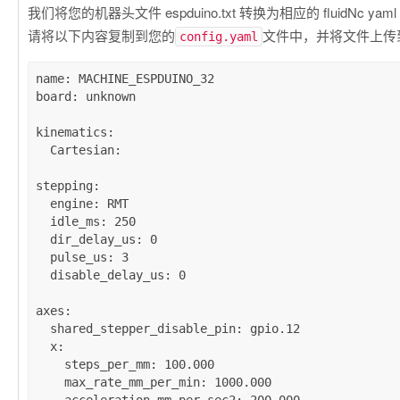
我们将您的机器头文件 espduino.txt 转换为相应的 fluidNc yam
请将以下内容复制到您的
文件中，并将文件上传到您
config.yaml
name
: 
MACHINE_ESPDUINO_32
board
: 
unknown
kinematics
:

Cartesian
:

stepping
:

engine
: 
RMT
idle_ms
: 
250
dir_delay_us
: 
0
pulse_us
: 
3
disable_delay_us
: 
0
axes
:

shared_stepper_disable_pin
: 
gpio.12
x
:

steps_per_mm
: 
100.000
max_rate_mm_per_min
: 
1000.000