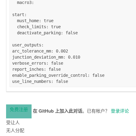
macro3
: 

start
:

must_home
: 
true
check_limits
: 
true
deactivate_parking
: 
false
user_outputs
arc_tolerance_mm
: 
0.002
junction_deviation_mm
: 
0.010
verbose_errors
: 
false
report_inches
: 
false
enable_parking_override_control
: 
false
use_line_numbers
: 
false
免费注册
在 GitHub 上加入此对话
。已有帐户？
登录评论
受让人
无人分配