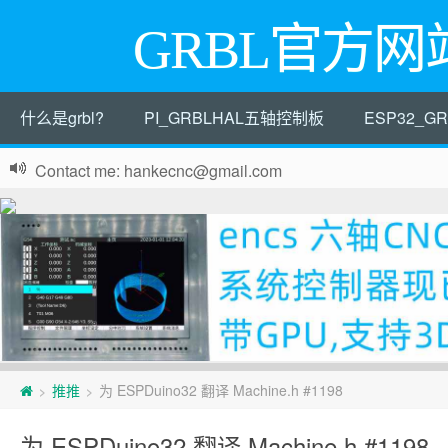
GRBL官方网
什么是grbl?
PI_GRBLHAL五轴控制板
ESP32_
Contact me: hankecnc@gmail.com
页
推推
为 ESPDuino32 翻译 Machine.h #1198
>
>
脚
为 ESPDuino32 翻译 Machine.h #1198