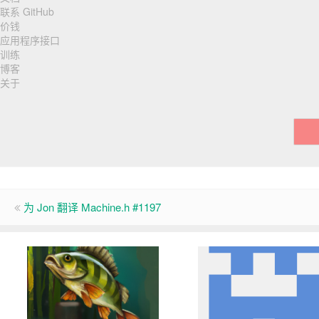
联系 GitHub
航
价钱
应用程序接口
训练
博客
关于
为 Jon 翻译 Machine.h #1197