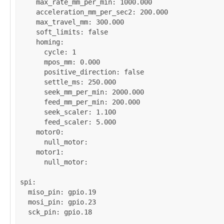
max_rate_mm_per_min
: 
1000.000
acceleration_mm_per_sec2
: 
200.000
max_travel_mm
: 
300.000
soft_limits
: 
false
homing
:

cycle
: 
1
mpos_mm
: 
0.000
positive_direction
: 
false
settle_ms
: 
250.000
seek_mm_per_min
: 
2000.000
feed_mm_per_min
: 
200.000
seek_scaler
: 
1.100
feed_scaler
: 
5.000
motor0
:

null_motor
:

motor1
:

null_motor
:

spi
:

miso_pin
: 
gpio.19
mosi_pin
: 
gpio.23
sck_pin
: 
gpio.18