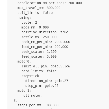
acceleration_mm_per_sec2
: 
200.000
max_travel_mm
: 
300.000
soft_limits
: 
false
homing
:

cycle
: 
2
mpos_mm
: 
0.000
positive_direction
: 
true
settle_ms
: 
250.000
seek_mm_per_min
: 
2000.000
feed_mm_per_min
: 
200.000
seek_scaler
: 
1.100
feed_scaler
: 
5.000
motor0
:

limit_all_pin
: 
gpio.5:low
hard_limits
: 
false
stepstick
:

direction_pin
: 
gpio.27
step_pin
: 
gpio.25
motor1
:

null_motor
:

z
:

steps_per_mm
: 
100.000