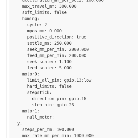
acceleration_mm_per_sec2
: 
200.000
max_travel_mm
: 
300.000
soft_limits
: 
false
homing
:

cycle
: 
2
mpos_mm
: 
0.000
positive_direction
: 
true
settle_ms
: 
250.000
seek_mm_per_min
: 
2000.000
feed_mm_per_min
: 
200.000
seek_scaler
: 
1.100
feed_scaler
: 
5.000
motor0
:

limit_all_pin
: 
gpio.13:low
hard_limits
: 
false
stepstick
:

direction_pin
: 
gpio.16
step_pin
: 
gpio.26
motor1
:

null_motor
:

y
:

steps_per_mm
: 
100.000
max_rate_mm_per_min
: 
1000.000