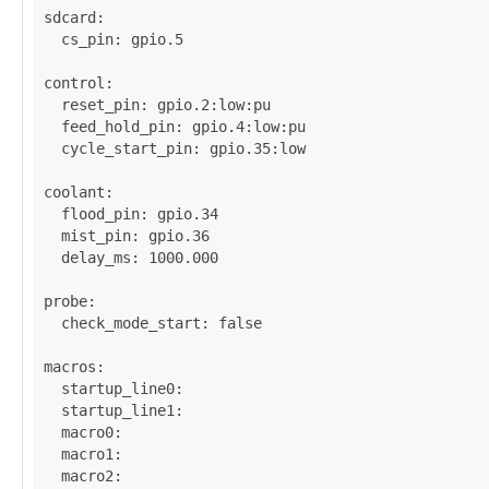
sdcard
:

cs_pin
: 
gpio.5
control
:

reset_pin
: 
gpio.2:low:pu
feed_hold_pin
: 
gpio.4:low:pu
cycle_start_pin
: 
gpio.35:low
coolant
:

flood_pin
: 
gpio.34
mist_pin
: 
gpio.36
delay_ms
: 
1000.000
probe
:

check_mode_start
: 
false
macros
:

startup_line0
: 

startup_line1
: 

macro0
: 

macro1
: 

macro2
: 
