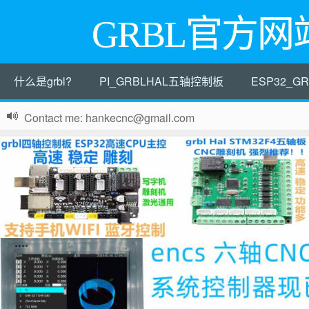
GRBL官方网
什么是grbl?
PI_GRBLHAL五轴控制板
ESP32_
Contact me: hankecnc@gmail.com