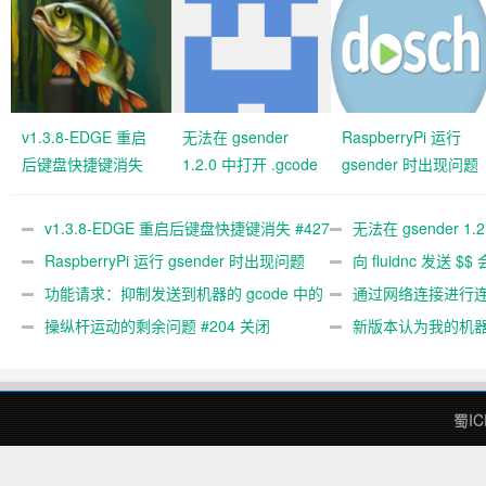
v1.3.8-EDGE 重启
无法在 gsender
RaspberryPi 运行
后键盘快捷键消失
1.2.0 中打开 .gcode
gsender 时出现问题
#427 关闭
文件 #367
#89
v1.3.8-EDGE 重启后键盘快捷键消失 #427
无法在 gsender 1.
关闭
RaspberryPi 运行 gsender 时出现问题
#367
向 fluidnc 发送 $$
#89
功能请求：抑制发送到机器的 gcode 中的
#473
通过网络连接进行连接
gcode 注释。 #444 关闭
操纵杆运动的剩余问题 #204 关闭
新版本认为我的机
#474 关闭
蜀IC