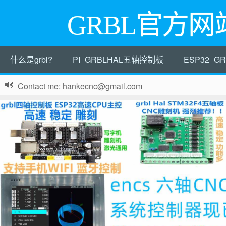
GRBL官方网
什么是grbl?
PI_GRBLHAL五轴控制板
ESP32_
Contact me: hankecnc@gmail.com