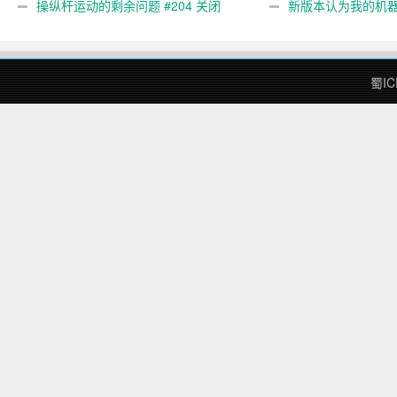
gcode 注释。 #444 关闭
操纵杆运动的剩余问题 #204 关闭
新版本认为我的机
#474 关闭
蜀IC