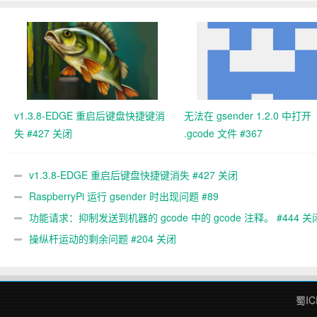
v1.3.8-EDGE 重启后键盘快捷键消
无法在 gsender 1.2.0 中打开
失 #427 关闭
.gcode 文件 #367
v1.3.8-EDGE 重启后键盘快捷键消失 #427 关闭
RaspberryPi 运行 gsender 时出现问题 #89
功能请求：抑制发送到机器的 gcode 中的 gcode 注释。 #444 关
操纵杆运动的剩余问题 #204 关闭
蜀IC