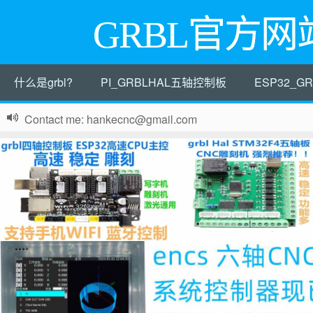
GRBL官方网
什么是grbl?
PI_GRBLHAL五轴控制板
ESP32_
Contact me: hankecnc@gmail.com