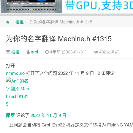
页
推推
为你的名字翻译 Machine.h #1315
>
>
脚
为你的名字翻译 Machine.h #1315
推推
grbl
4年前 (2023-01-31)
482次浏览
打开
nmmouro
打开了这个问题
2022 年 11 月 9 日
· 2 条评论
注
释
摩罗
评论了
2022 年 11 月 9 日
此问题会自动将 Grbl_Esp32 机器定义文件转换为 FluidNC YA