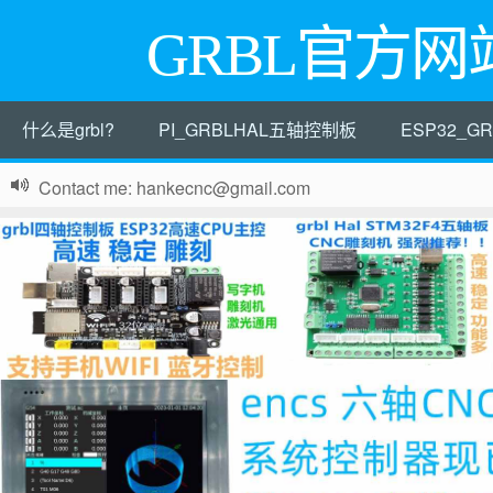
GRBL官方网
什么是grbl?
PI_GRBLHAL五轴控制板
ESP32_
Contact me: hankecnc@gmail.com