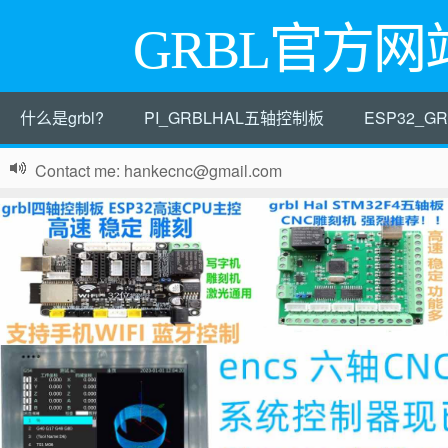
GRBL官方网
什么是grbl?
PI_GRBLHAL五轴控制板
ESP32_
Contact me: hankecnc@gmail.com