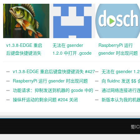
v1.3.8-EDGE 重启
无法在 gsender
RaspberryPi 运行
后键盘快捷键消失
1.2.0 中打开 .gcode
gsender 时出现问题
#427 关闭
文件 #367
#89
v1.3.8-EDGE 重启后键盘快捷键消失 #427
无法在 gsender 1.
关闭
RaspberryPi 运行 gsender 时出现问题
#367
向 fluidnc 发送 $$
#89
功能请求：抑制发送到机器的 gcode 中的
#473
通过网络连接进行连接
gcode 注释。 #444 关闭
操纵杆运动的剩余问题 #204 关闭
新版本认为我的机
#474 关闭
蜀IC