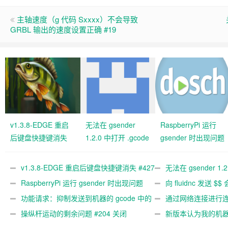
主轴速度（g 代码 Sxxxx）不会导致
GRBL 输出的速度设置正确 #19
v1.3.8-EDGE 重启
无法在 gsender
RaspberryPi 运行
后键盘快捷键消失
1.2.0 中打开 .gcode
gsender 时出现问题
#427 关闭
文件 #367
#89
v1.3.8-EDGE 重启后键盘快捷键消失 #427
无法在 gsender 1.
关闭
RaspberryPi 运行 gsender 时出现问题
#367
向 fluidnc 发送 $$
#89
功能请求：抑制发送到机器的 gcode 中的
#473
通过网络连接进行连接
gcode 注释。 #444 关闭
操纵杆运动的剩余问题 #204 关闭
新版本认为我的机