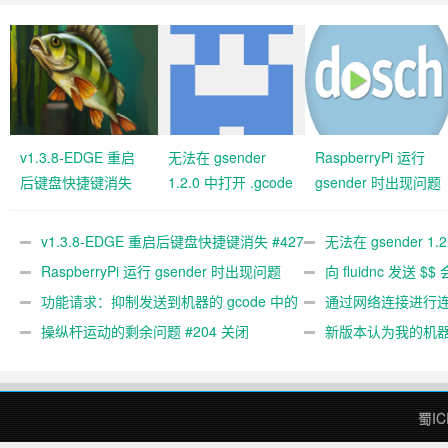
v1.3.8-EDGE 重启
无法在 gsender
RaspberryPi 运行
后键盘快捷键消失
1.2.0 中打开 .gcode
gsender 时出现问题
#427 关闭
文件 #367
#89
v1.3.8-EDGE 重启后键盘快捷键消失 #427
无法在 gsender 1.
关闭
RaspberryPi 运行 gsender 时出现问题
#367
向 fluidnc 发送 $$
#89
功能请求：抑制发送到机器的 gcode 中的
#473
通过网络连接进行连接
gcode 注释。 #444 关闭
操纵杆运动的剩余问题 #204 关闭
新版本认为我的机
#474 关闭
蜀IC