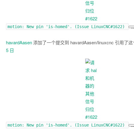
motion: New pin 'is-homed'. (Issue
LinuxCNC#1622
)
havardAasen
添加了一个提交到 havardAasen/linuxcnc 引用
5 日
motion: New pin 'is-homed'. (Issue
LinuxCNC#1622
)