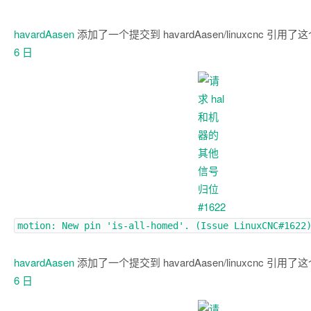
havardAasen
添加了一个提交到 havardAasen/linuxcnc 引用
6 日
motion: New pin 'is-all-homed'. (Issue
LinuxCNC#1622
havardAasen
添加了一个提交到 havardAasen/linuxcnc 引用
6 日