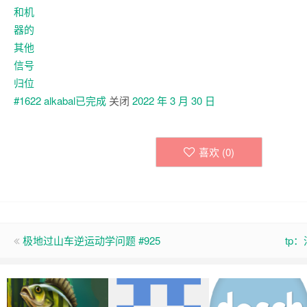
alkabal已
完成
关闭
2022 年 3 月 30 日
喜欢 (
0
)
极地过山车逆运动学问题 #925
tp